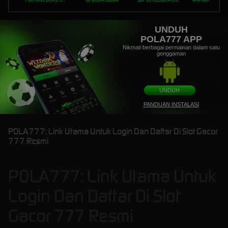
UNDUH
POLA777 APP
Nikmati berbagai permainan dalam satu
genggaman
UNDUH
PANDUAN INSTALASI
POLA777: Link Utama Untuk Login Dan Daftar Di Slot Gacor
777 Resmi
POLA777: Link Utama Untuk
Login Dan Daftar Di Slot
Gacor 777 Resmi