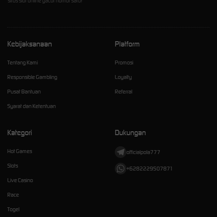
situs slot online gacor nomor satu!
Kebijaksanaan
Platform
Tentang Kami
Promosi
Responsible Gambling
Loyalty
Pusat Bantuan
Referral
Syarat dan Ketentuan
Kategori
Dukungan
Hot Games
officialpola777
Slots
+6282229507871
Live Casino
Race
Togel